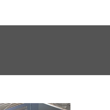
報
事業内容
実績紹介
設備紹介
会社案内
​インクジェット出力
Inkjet Printer