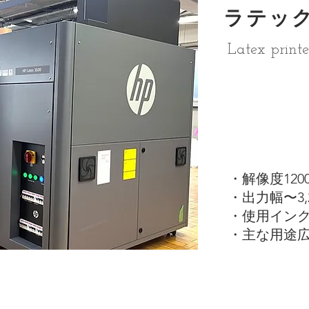
​ラテッ
Latex printe
・解像度1200
・出力幅〜3,
・使用インク水
・主な用途