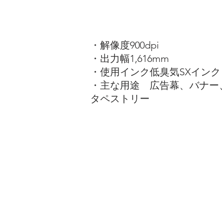
・解像度900dpi
・出力幅1,616mm
・使用インク低臭気SXインク 
・主な用途 広告幕、バナー
タペストリー