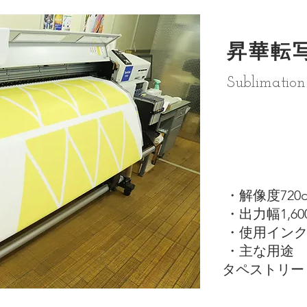
昇華転
Sublimation 
・解像度720dp
・出力幅1,60
・使用インク
・主な用途 
タペストリー