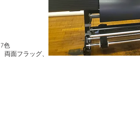
7色
、両面フラッグ、