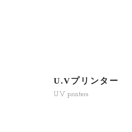
​U.Vプリンター
U.V printers