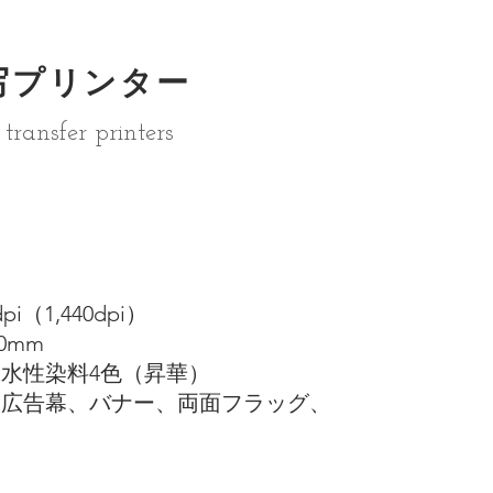
写プリンター
transfer printers
i（1,440dpi）
0mm
水性染料4色（昇華）
広告幕、バナー、両面フラッグ、