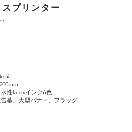
クスプリンター
rs
dpi
200mm
性latexインク6色
広告幕、大型バナー、フラッグ