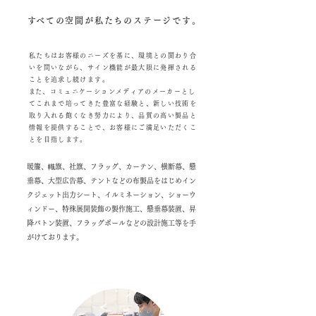
​すべての空間が私たちのステージです。
私たちはお客様のニーズを基に、環境との関わり合
いを問いながら、サイン機能が最大限に発揮される
ことを追求し続けます。
​また、コミュニケーションメディアのメーカーとし
てこれまで培ってきた豊富な経験と、新しい技術を
取り入れる飽くなき努力により、品質の高い製品と
情報を提供することで、お客様にご満足いただくこ
とを目指します。
暖簾、幟旗、社旗、フラッグ、カーテン、横断幕、懸
垂幕、大型広告幕、テントなどの布製品をはじめイン
クジェット出力シート、イルミネーション、ショーウ
ィンドー、特殊展開装飾の製作施工、懸垂幕装置、昇
降バトン装置、フラッグポールなどの設計施工等を手
がけております。