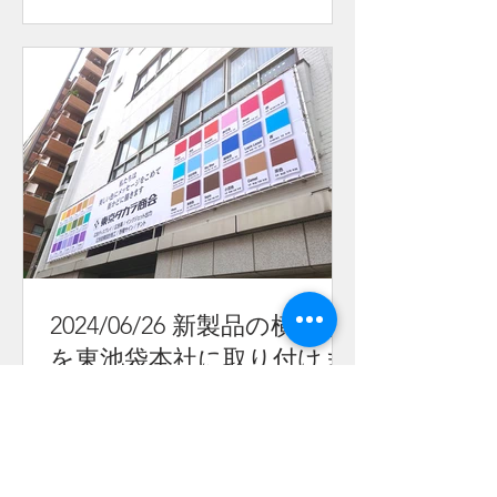
2024/06/26 新製品の横断幕
を東池袋本社に取り付けま
した。
綿100％の生地に水性インクでプリン
トした石油に由来しない環境にやさし
い＃新製品です。 ＃SDGs ＃サステナ