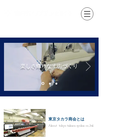
​楽しさ織りなす街づくり
東京タカラ商会とは
​About tokyo takara syokai co.,ltd.